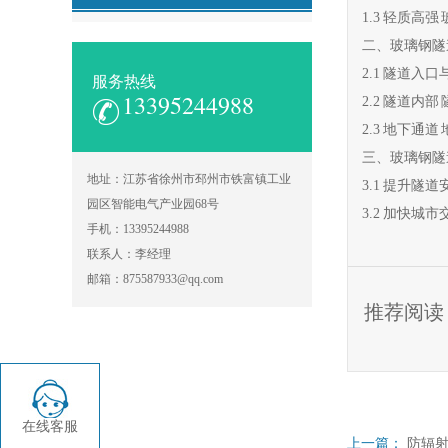
1.3 轻质
二、玻璃钢隧
2.1 隧道
服务热线
13395244988
2.2 隧道
2.3 地下
三、玻璃钢隧
地址：江苏省徐州市邳州市铁富镇工业
3.1 提升
园区智能电气产业园68号
3.2 加快
手机：13395244988
联系人：李经理
邮箱：875587933@qq.com
推荐阅读
在线客服
上一篇：
防辐射