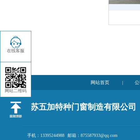
在线客服
网站首页
公
|
网站二维码
江苏五加特种门窗制造有限公司
手机：13395244988 邮箱：875587933@qq.com