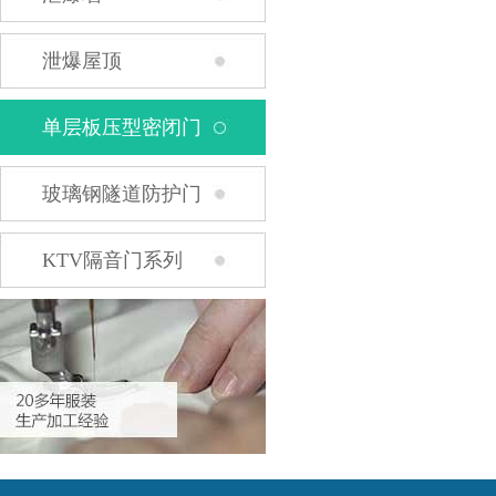
泄爆屋顶
单层板压型密闭门
玻璃钢隧道防护门
安装现场照片
KTV隔音门系列