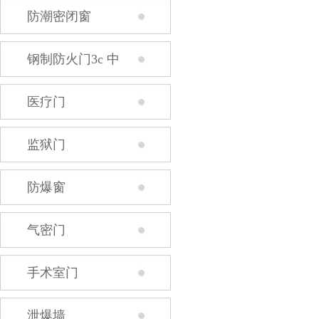
防潮密闭窗
钢制防火门3c 中
医疗门
监狱门
防爆窗
气密门
手术室门
泄爆墙