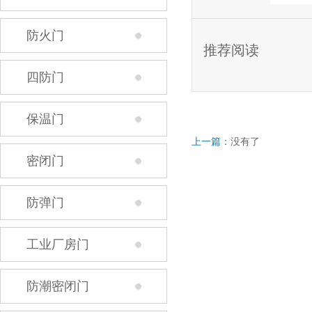
防火门
推荐阅读
四防门
保温门
上一篇：
没有了
密闭门
防弹门
工业厂房门
防潮密闭门