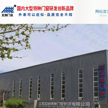
网站首
Home