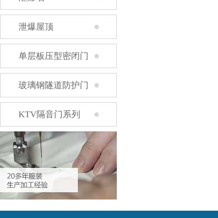
泄爆屋顶
单层板压型密闭门
玻璃钢隧道防护门
安装现场照片
KTV隔音门系列