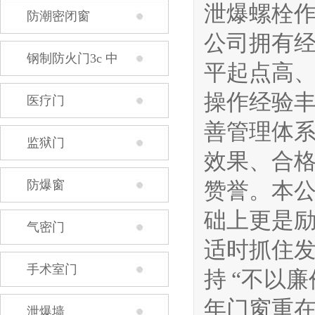
泄爆螺栓
防潮密闭窗
公司拥有
钢制防火门3c 中
平起点高
操作经验
医疗门
善管理体
监狱门
效果、合
防爆窗
赞誉。本
础上更是
气密门
适时抓住
手术室门
持 “不以
年门窗重在
泄爆墙